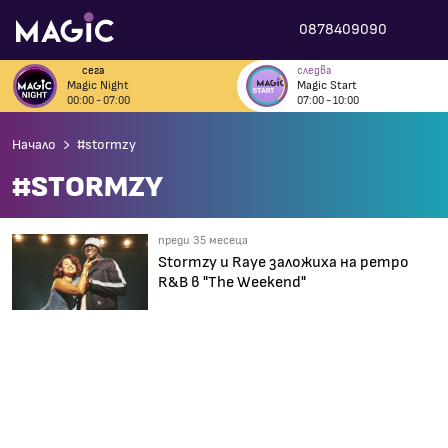
0878409090
сега
следва
Magic Night
Magic Start
00:00 - 07:00
07:00 - 10:00
Начало
#stormzy
#STORMZY
преди 35 месеца
Stormzy и Raye заложиха на ретро
R&B в "The Weekend"