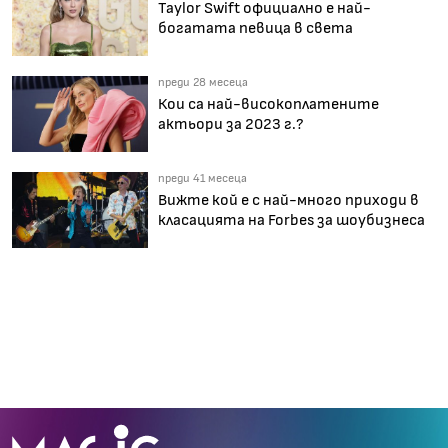
Taylor Swift официално е най-
богатата певица в света
преди 28 месеца
Кои са най-високоплатените
актьори за 2023 г.?
преди 41 месеца
Вижте кой е с най-много приходи в
класацията на Forbes за шоубизнеса