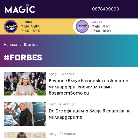
0878409090
сега
следва
Magic Night
Magic Start
00:00 - 07:00
07:00 - 10:00
Начало
#forbes
#FORBES
преди 2 месеца
Beyonce влезе в списъка на жените
милиардери, спечелили сами
богатството си
преди 4 месеца
Dr. Dre официално влезе в списъка на
милиардерите
преди 21 месеца