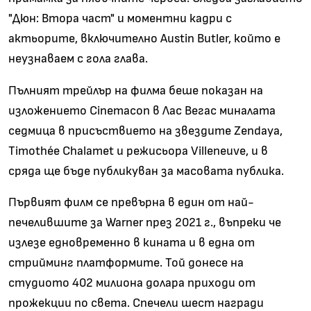
"Дюн: Втора част" и моментни кадри с
актьорите, включително Austin Butler, който е
неузнаваем с гола глава.
Пълният трейлър на филма беше показан на
изложението Cinemacon в Лас Вегас миналата
седмица в присъствието на звездите Zendaya,
Timothée Chalamet и режисьора Villeneuve, и в
сряда ще бъде публикуван за масовата публика.
Първият филм се превърна в един от най-
печелившите за Warner през 2021 г., въпреки че
излезе едновременно в кината и в една от
стрийминг платформите. Той донесе на
студиото 402 милиона долара приходи от
прожекции по света. Спечели шест награди