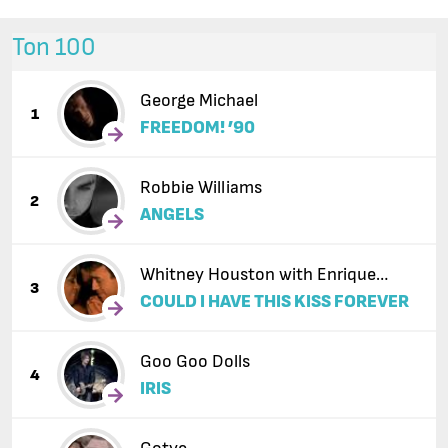
Топ 100
George Michael
1
FREEDOM! ’90
Robbie Williams
2
ANGELS
Whitney Houston with Enrique
3
COULD I HAVE THIS KISS FOREVER
Iglesias
Goo Goo Dolls
4
IRIS