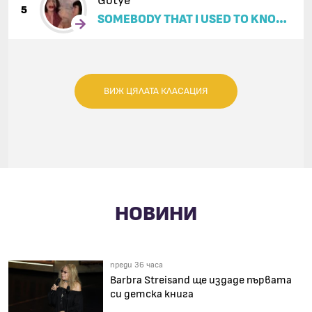
Gotye
5
SOMEBODY THAT I USED TO KNOW
(FEAT. KIMBRA)
ВИЖ ЦЯЛАТА КЛАСАЦИЯ
НОВИНИ
преди 36 часа
Barbra Streisand ще издаде първата
си детска книга