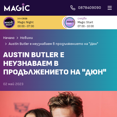
0878409090
сега
следва
Magic Night
Magic Start
00:00 - 07:00
07:00 - 10:00
Начало
Новини
Austin Butler е неузнаваем в продължението на "Дюн"
AUSTIN BUTLER Е
НЕУЗНАВАЕМ В
ПРОДЪЛЖЕНИЕТО НА "ДЮН"
02 май 2023