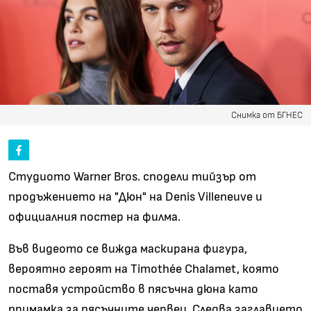
Снимка от БГНЕС
Студиото Warner Bros. сподели тийзър от
продъжението на "Дюн" на Denis Villeneuve и
официалния постер на филма.
Във видеото се вижда маскирана фигура,
вероятно героят на Timothée Chalamet, която
поставя устройство в пясъчна дюна като
примамка за пясъчните червеи. Следва заглавието