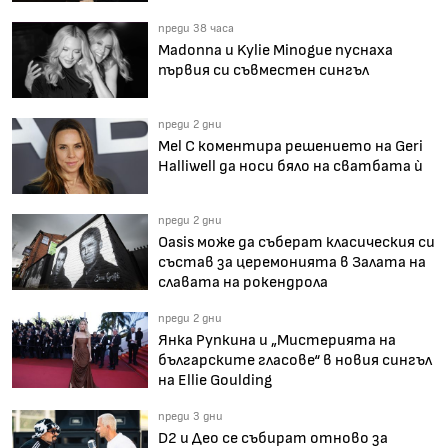
преди 38 часа
Madonna и Kylie Minogue пуснаха
първия си съвместен сингъл
преди 2 дни
Mel C коментира решението на Geri
Halliwell да носи бяло на сватбата ѝ
преди 2 дни
Oasis може да съберат класическия си
състав за церемонията в Залата на
славата на рокендрола
преди 2 дни
Янка Рупкина и „Мистерията на
българските гласове“ в новия сингъл
на Ellie Goulding
преди 3 дни
D2 и Део се събират отново за