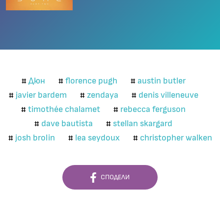
Дюн
florence pugh
austin butler
#
#
#
javier bardem
zendaya
denis villeneuve
#
#
#
timothée chalamet
rebecca ferguson
#
#
dave bautista
stellan skargard
#
#
josh brolin
lea seydoux
christopher walken
#
#
#
СПОДЕЛИ