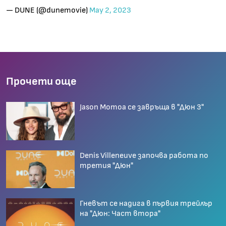
— DUNE (@dunemovie)
May 2, 2023
Прочети още
Jason Momoa се завръща в "Дюн 3"
Denis Villeneuve започва работа по
третия "Дюн"
Гневът се надига в първия трейлър
на "Дюн: Част втора"