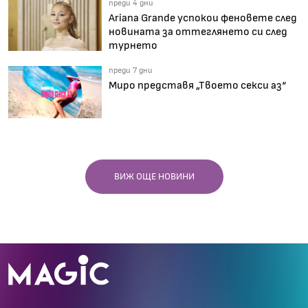
преди 4 дни
Ariana Grande успокои феновете след
новината за оттеглянето си след
турнето
преди 7 дни
Миро представя „Твоето секси аз“
ВИЖ ОЩЕ НОВИНИ