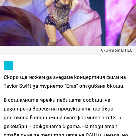
Снимка от БГНЕС
Скоро ще можем да гледаме концертния филм на
Taylor Swift за турнето "Еras" от дивана вкъщи.
В социалните мрежи певицата съобщи, че
разширена версия на продукцията ще бъде
достъпна в стрийминг платформите от 13-и
декември - рождената ѝ дата. На този етап
става дума за територията на САЩ и Канада, но