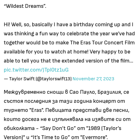
“Wildest Dreams”.
Hi! Well, so, basically I have a birthday coming up and I
was thinking a fun way to celebrate the year we’ve had
together would be to make The Eras Tour Concert Film
available for you to watch at home! Very happy to be
able to tell you that the extended version of the film…
pic.twitter.com/JTpl0tz1uG
— Taylor Swift (@taylorswift13)
November 27, 2023
Междувременно снощи в Сао Пауло, Бразилия, се
състоя последния за тази година концерт от
турнето "Eras". Певицата представи две песни,
които досега не е изпълнявала на изявите си от
обиколката - “Say Don’t Go” от "1989 (Taylor’s
Version)" и “It’s Time to Go” от "Evermore".