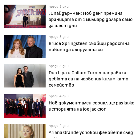
преди 3 дни
„Спайдър-мен: Нов ден“ премина
границата от 1 милиард долара само
за шест дни
преди 3 дни
Bruce Springsteen съобщи радостна
новина за съпругата си
преди 3 дни
Dua Lipa и Callum Turner направиха
дебюта си на червения килим като
семейство
преди 4 дни
Нов документален сериал ще разкаже
историята на Joe Jackson
преди 4 дни
Ariana Grande успокои феновете след