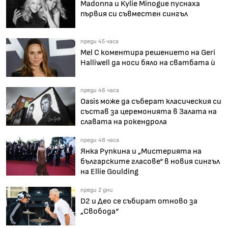
Madonna и Kylie Minogue пуснаха
първия си съвместен сингъл
преди 45 часа
Mel C коментира решението на Geri
Halliwell да носи бяло на сватбата ѝ
преди 46 часа
Oasis може да съберат класическия си
състав за церемонията в Залата на
славата на рокендрола
преди 48 часа
Янка Рупкина и „Мистерията на
българските гласове“ в новия сингъл
на Ellie Goulding
преди 2 дни
D2 и Део се събират отново за
„Свобода“