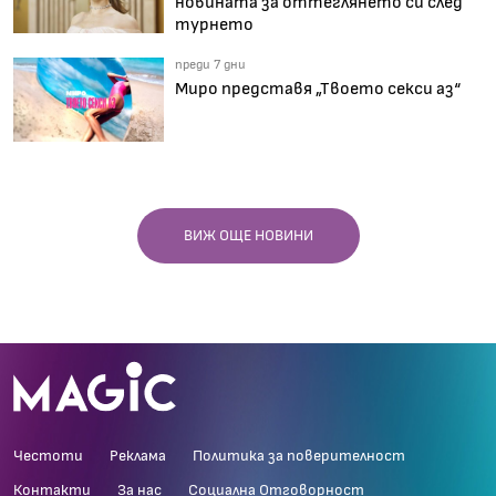
новината за оттеглянето си след
турнето
преди 7 дни
Миро представя „Твоето секси аз“
ВИЖ ОЩЕ НОВИНИ
Честоти
Реклама
Политика за поверителност
Контакти
За нас
Социална Отговорност