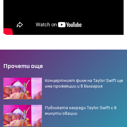
Прочети още
Концертният филм на Taylor Swift ще
има прожекции и в България
Публиката награди Taylor Swift с 8
минути овации