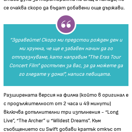
се очаква скоро да бъдат добавени още държави.
“Здравейте! Скоро ми предстои рожден ден и
ми хрумна, че ще е забавен начин да го
отпразнуваме, като направим "The Eras Tour
Concert Film" достъпен за вас, за да можете да
го гледате у дома!", написа певицата.
Разширената версия на филма (който в оригинал е
с продължителност от 2 часа и 49 минути)
включва допълнителни три изпълнения - “Long
Live”, “The Archer” и “Wildest Dreams”. Към
съобщението си Swift добави кратък откъс от