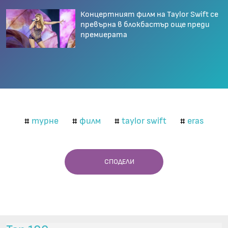
Концертният филм на Taylor Swift се
превърна в блокбастър още преди
премиерата
турне
филм
taylor swift
eras
#
#
#
#
СПОДЕЛИ