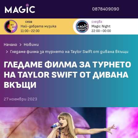
0878409090
сега
следва
Най-добрата музика
Magic Night
11:00 - 22:00
22:00 - 00:00
Начало
Новини
Гледаме филма за турнето на Taylor Swift от дивана вкъщи
ГЛЕДАМЕ ФИЛМА ЗА ТУРНЕТО
НА TAYLOR SWIFT ОТ ДИВАНА
ВКЪЩИ
27 ноември 2023