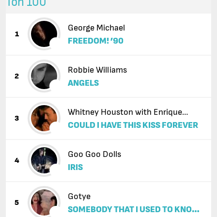
Топ 100
George Michael
1
FREEDOM! ’90
Robbie Williams
2
ANGELS
Whitney Houston with Enrique
3
COULD I HAVE THIS KISS FOREVER
Iglesias
Goo Goo Dolls
4
IRIS
Gotye
5
SOMEBODY THAT I USED TO KNOW