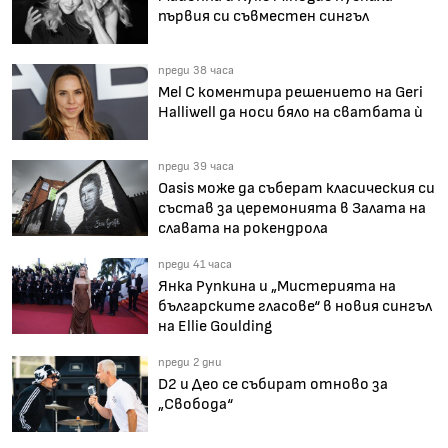
първия си съвместен сингъл
преди 38 часа
Mel C коментира решението на Geri
Halliwell да носи бяло на сватбата ѝ
преди 39 часа
Oasis може да съберат класическия си
състав за церемонията в Залата на
славата на рокендрола
преди 41 часа
Янка Рупкина и „Мистерията на
българските гласове“ в новия сингъл
на Ellie Goulding
преди 2 дни
D2 и Део се събират отново за
„Свобода“