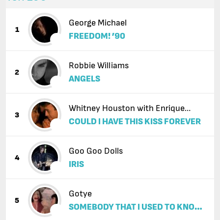
George Michael
1
FREEDOM! ’90
Robbie Williams
2
ANGELS
Whitney Houston with Enrique
3
COULD I HAVE THIS KISS FOREVER
Iglesias
Goo Goo Dolls
4
IRIS
Gotye
5
SOMEBODY THAT I USED TO KNOW
(FEAT. KIMBRA)