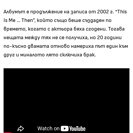
Албумът е продължение на записа от 2002 г. “This
Is Me ... Then”, който също беше създаден по
времето, когато с актьора бяха сгодени. Тогава
нещата между тях не се получиха, но 20 години
по-късно двамата отново намериха път един към
друг и миналото лято сключиха брак.