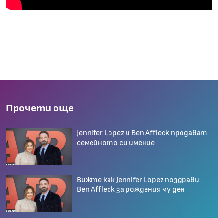
Прочети още
Jennifer Lopez и Ben Affleck продават
семейното си имение
Вижте как Jennifer Lopez поздрави
Ben Affleck за рождения му ден