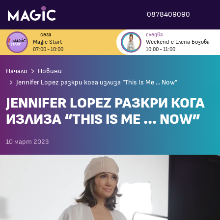
0878409090
сега
следва
Magic Start
Weekend с Елена Бозова
07:00 - 10:00
10:00 - 11:00
Начало
Новини
Jennifer Lopez разкри кога излиза “This Is Me ... Now”
JENNIFER LOPEZ РАЗКРИ КОГА
ИЗЛИЗА “THIS IS ME ... NOW”
10 март 2023