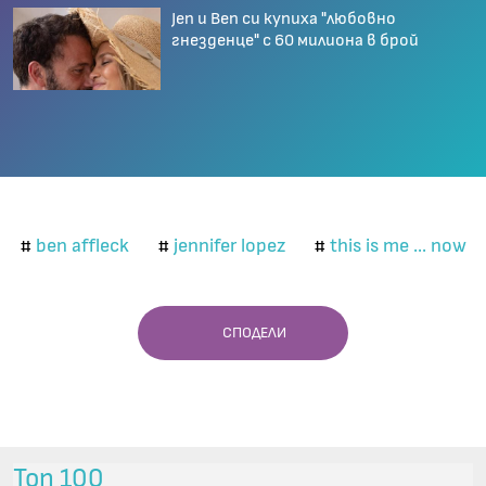
Jen и Ben си купиха "любовно
гнезденце" с 60 милиона в брой
ben affleck
jennifer lopez
this is me ... now
#
#
#
СПОДЕЛИ
Топ 100