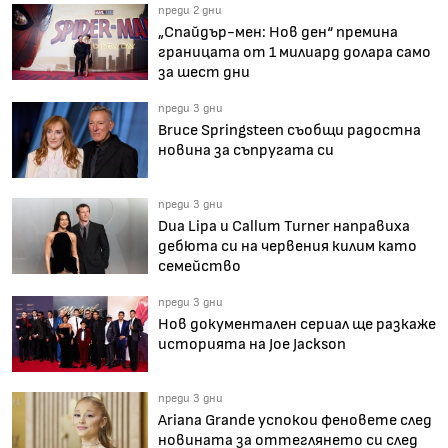
преди 2 дни
„Спайдър-мен: Нов ден“ премина
границата от 1 милиард долара само
за шест дни
преди 3 дни
Bruce Springsteen съобщи радостна
новина за съпругата си
преди 3 дни
Dua Lipa и Callum Turner направиха
дебюта си на червения килим като
семейство
преди 3 дни
Нов документален сериал ще разкаже
историята на Joe Jackson
преди 3 дни
Ariana Grande успокои феновете след
новината за оттеглянето си след