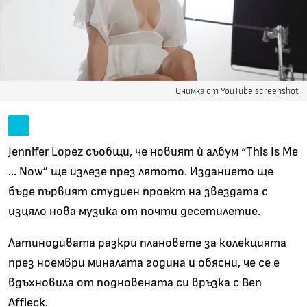
Снимка от YouTube screenshot
Jennifer Lopez съобщи, че новият ѝ албум “This Is Me
... Now” ще излезе през лятото. Изданието ще
бъде първият студиен проект на звездата с
изцяло нова музика от почти десетилетие.
Латинодивата разкри плановете за колекцията
през ноември миналата година и обясни, че се е
вдъхновила от подновената си връзка с Ben
Affleck.