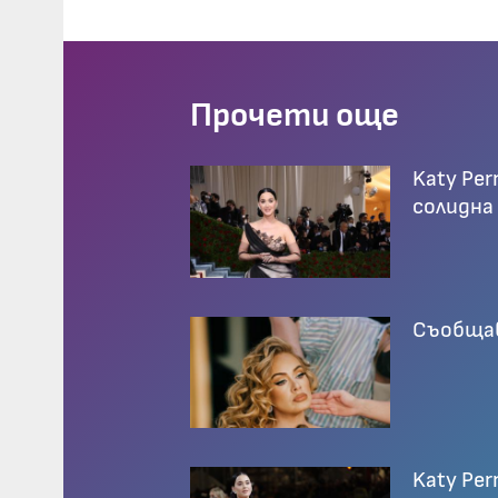
Прочети още
Katy Per
солидна
Съобщава
Katy Per