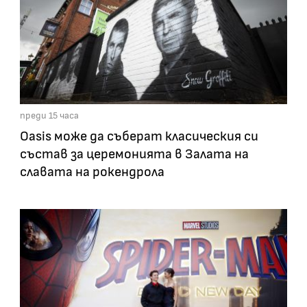
преди 15 часа
Oasis може да съберат класическия си
състав за церемонията в Залата на
славата на рокендрола