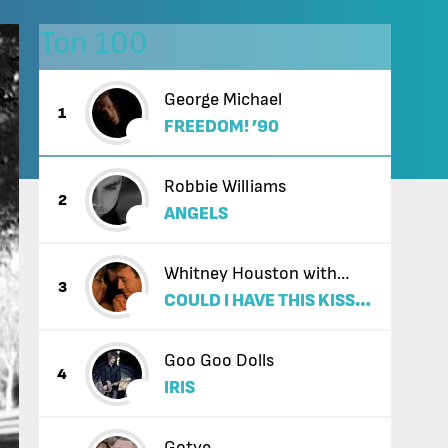
Топ 100
George Michael
1
FREEDOM! ’90
Robbie Williams
2
ANGELS
Whitney Houston with
3
COULD I HAVE THIS KISS
Enrique Iglesias
FOREVER
Goo Goo Dolls
4
IRIS