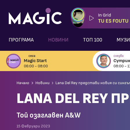
In Grid
TU ES FOUTU
ПРОГРАМА
НОВИНИ
ТОП 100
МУЗИ
сега
следва
Magic Start
Сутрин
06:00 - 08:00
08:00 - 1
Начало
Новини
Lana Del Rey представи новия си сингъ
LANA DEL REY П
Той озаглавен A&W
15 Февруари 2023