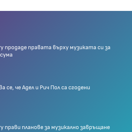
ry продаде правата върху музиката си за
 сума
 се, че Адел и Рич Пол са сгодени
ry прави планове за музикално завръщане