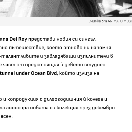
Снимка от ANIMATO MUS
ana Del Rey
представи новия си сингъл,
утно пътешествие, което отново ни напомня
й-талантливите и завладяващи изпълнители в
 е част от предстоящия ѝ девети студиен
 tunnel under Ocean Blvd
, който излиза на
 и копродукция с дългогодишния ѝ колега и
та анонсира новата си колекция през декември
песен.