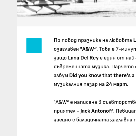
По повод празника на любовта
L
озаглавен
"A&W“
. Това е 7-мин
защо
Lana Del Rey
е един от на
съвременната музика. Парчето
албум
Did you know that there's a
музикалния пазар на
24 март
.
"A&W“ е написана в съавторство
приятел -
Jack Antonoff
. Певица
заедно с баладичната заглавна 