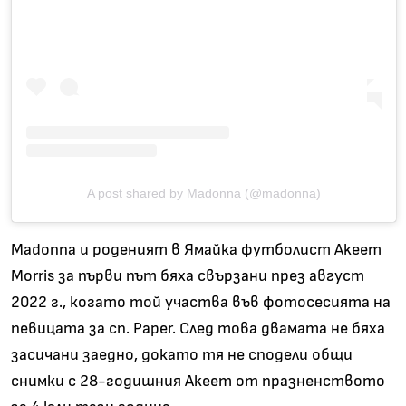
A post shared by Madonna (@madonna)
Madonna и роденият в Ямайка футболист Akeem
Morris за първи път бяха свързани през август
2022 г., когато той участва във фотосесията на
певицата за сп. Paper. След това двамата не бяха
засичани заедно, докато тя не сподели общи
снимки с 28-годишния Akeem от празненството