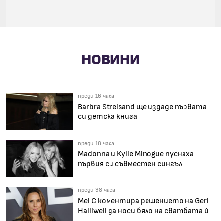
НОВИНИ
преди 16 часа
Barbra Streisand ще издаде първата
си детска книга
преди 18 часа
Madonna и Kylie Minogue пуснаха
първия си съвместен сингъл
преди 38 часа
Mel C коментира решението на Geri
Halliwell да носи бяло на сватбата ѝ