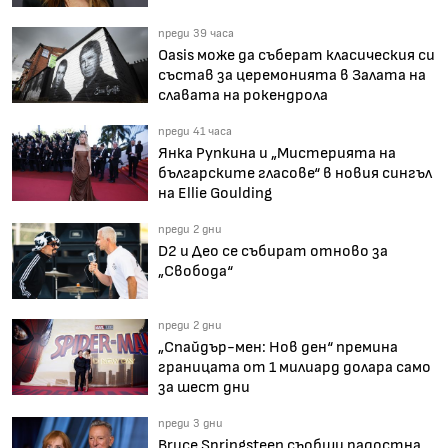
преди 39 часа
Oasis може да съберат класическия си
състав за церемонията в Залата на
славата на рокендрола
преди 41 часа
Янка Рупкина и „Мистерията на
българските гласове“ в новия сингъл
на Ellie Goulding
преди 2 дни
D2 и Део се събират отново за
„Свобода“
преди 2 дни
„Спайдър-мен: Нов ден“ премина
границата от 1 милиард долара само
за шест дни
преди 3 дни
Bruce Springsteen съобщи радостна