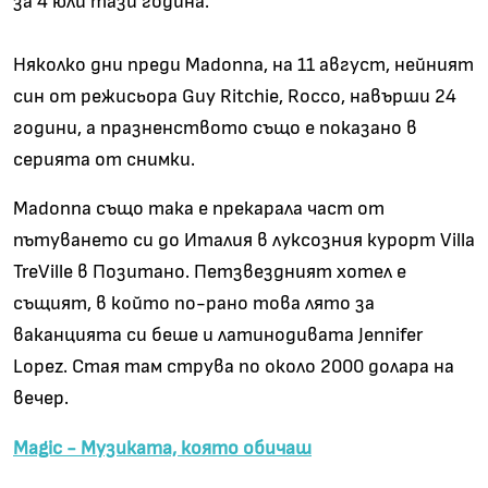
за 4 юли тази година.
Няколко дни преди Madonna, на 11 август, нейният
син от режисьора Guy Ritchie, Rocco, навърши 24
години, а празненството също е показано в
серията от снимки.
Madonna също така е прекарала част от
пътуването си до Италия в луксозния курорт Villa
TreVille в Позитано. Петзвездният хотел е
същият, в който по-рано това лято за
ваканцията си беше и латинодивата Jennifer
Lopez. Стая там струва по около 2000 долара на
вечер.
Magic - Музиката, която обичаш