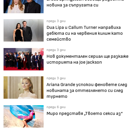
новина за съпругата си
преди 3 дни
Dua Lipa и Callum Turner направиха
дебюта си на червения килим като
семейство
преди 3 дни
Нов документален сериал ще разкаже
историята на Joe Jackson
преди 3 дни
Ariana Grande успокои феновете след
новината за оттеглянето си след
турнето
преди 6 дни
Миро представя „Твоето секси аз“