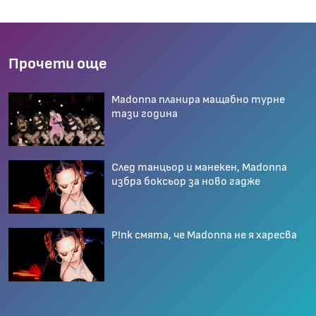
Прочети още
Madonna планира мащабно турне
тази година
След танцьор и манекен, Madonna
избра боксьор за ново гадже
P!nk смята, че Madonna не я харесва