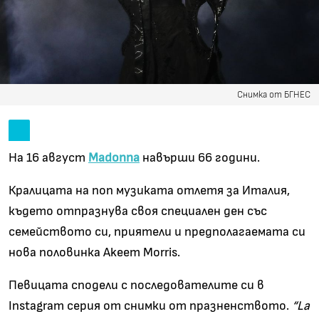
Снимка от БГНЕС
На 16 август
Madonna
навърши 66 години.
Кралицата на поп музиката отлетя за Италия,
където отпразнува своя специален ден със
семейството си, приятели и предполагаемата си
нова половинка Akeem Morris.
Певицата сподели с последователите си в
Instagram серия от снимки от празненството.
“La