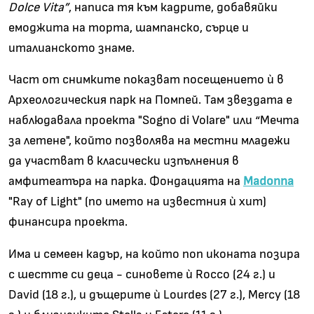
Dolce Vita”
, написа тя към кадрите, добавяйки
емоджита на торта, шампанско, сърце и
италианското знаме.
Част от снимките показват посещението ѝ в
Археологическия парк на Помпей. Там звездата е
наблюдавала проекта "Sogno di Volare" или “Meчта
за летене", който позволява на местни младежи
да участват в класически изпълнения в
амфитеатъра на парка. Фондацията на
Madonna
"Ray of Light" (по името на известния ѝ хит)
финансира проекта.
Има и семеен кадър, на който поп иконата позира
с шестте си деца - синовете ѝ Rocco (24 г.) и
David (18 г.), и дъщерите ѝ Lourdes (27 г.), Mercy (18