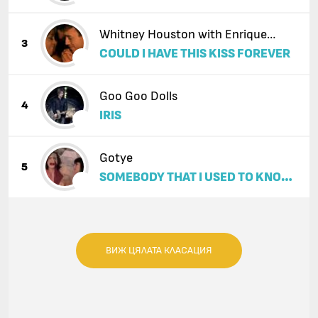
Whitney Houston with Enrique
3
COULD I HAVE THIS KISS FOREVER
Iglesias
Goo Goo Dolls
4
IRIS
Gotye
5
SOMEBODY THAT I USED TO KNOW
(FEAT. KIMBRA)
ВИЖ ЦЯЛАТА КЛАСАЦИЯ