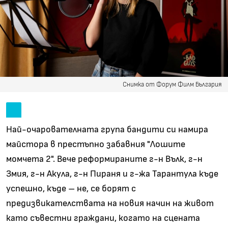
Снимка от Форум Филм България
Най-очарователната група бандити си намира
майстора в престъпно забавния "Лошите
момчета 2". Вече реформираните г-н Вълк, г-н
Змия, г-н Акула, г-н Пираня и г-жа Тарантула къде
успешно, къде – не, се борят с
предизвикателствата на новия начин на живот
като съвестни граждани, когато на сцената