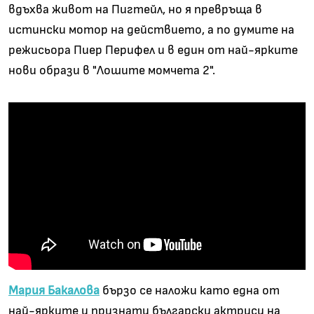
вдъхва живот на Пигтейл, но я превръща в
истински мотор на действието, а по думите на
режисьора Пиер Перифел и в един от най-ярките
нови образи в "Лошите момчета 2".
Мария Бакалова
бързо се наложи като една от
най-ярките и признати български актриси на