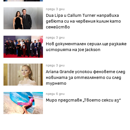
преди 3 дни
Dua Lipa и Callum Turner направиха
дебюта си на червения килим като
семейство
преди 3 дни
Нов документален сериал ще разкаже
историята на Joe Jackson
преди 3 дни
Ariana Grande успокои феновете след
новината за оттеглянето си след
турнето
преди 6 дни
Миро представя „Твоето секси аз“