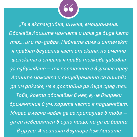
„Тя е експанзивна, шумна, емоционална.
Обожава Лошите момчета и иска да бъде като
тях… или по-добра. Нейната сила и интелект
я правят безценна част от екипа, но именно
фенската ѝ страна я прави толкова забавна
за озвучаване – тя постоянно е в захлас пред
Лошите момчета и същевременно се опитва
да им докаже, че е достойна да бъде сред тях.
Това, което обожавам в нея, е, че въпреки
брилянтния ѝ ум, хората често я подценяват.
Много е лесно човек да се припознае в това –
да си невероятен в едно нещо, но да се бориш
в друго. А нейният възторг към Лошите