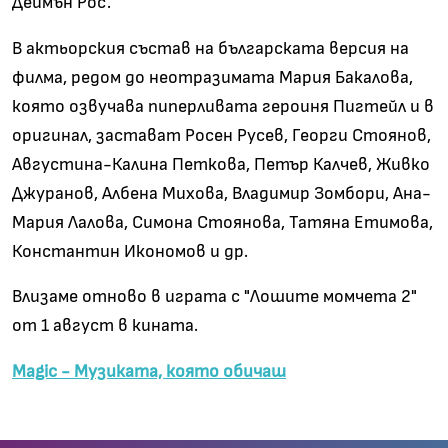
Деймън Рос.
В актьорския състав на българската версия на
филма, редом до неотразимата Мария Бакалова,
която озвучава пиперливата героиня Пигтейл и в
оригинал, застават Росен Русев, Георги Стоянов,
Августина-Калина Петкова, Петър Калчев, Живко
Джуранов, Албена Михова, Владимир Зомбори, Ана-
Мария Лалова, Симона Стоянова, Татяна Етимова,
Константин Икономов и др.
Влизаме отново в играта с "Лошите момчета 2"
от 1 август в кината.
Magic - Музиката, която обичаш