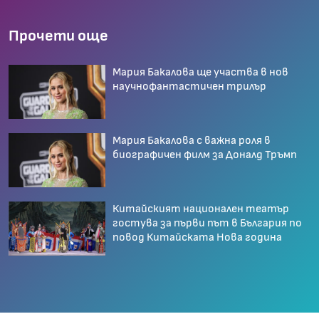
Прочети още
Мария Бакалова ще участва в нов
научнофантастичен трилър
Мария Бакалова с важна роля в
биографичeн филм за Доналд Тръмп
Китайският национален театър
гостува за първи път в България по
повод Китайската Нова година