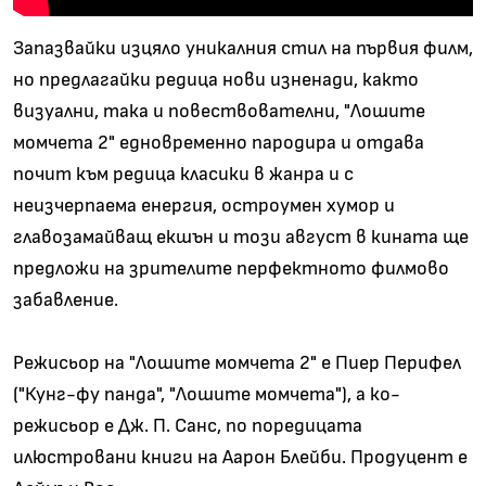
Запазвайки изцяло уникалния стил на първия филм,
но предлагайки редица нови изненади, както
визуални, така и повествователни, "Лошите
момчета 2" едновременно пародира и отдава
почит към редица класики в жанра и с
неизчерпаема енергия, остроумен хумор и
главозамайващ екшън и този август в кината ще
предложи на зрителите перфектното филмово
забавление.
Режисьор на "Лошите момчета 2" е Пиер Перифел
("Кунг-фу панда", "Лошите момчета"), а ко-
режисьор е Дж. П. Санс, по поредицата
илюстровани книги на Аарон Блейби. Продуцент е