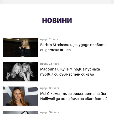
НОВИНИ
преди 11 часа
Barbra Streisand ще издаде първата
си детска книга
преди 13 часа
Madonna и Kylie Minogue пуснаха
първия си съвместен сингъл
преди 33 часа
Mel C коментира решението на Geri
Halliwell да носи бяло на сватбата ѝ
преди 34 часа