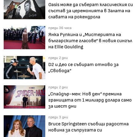
Oasis може да съберат класическия си
състав за церемонията в Залата на
славата на рокендрола
преди 36 часа
Янка Рупкина и „Мистерията на
българските гласове“ в новия сингъл
на Ellie Goulding
преди 2 дни
D2 и Део се събират отново за
„Свобода“
преди 2 дни
„Спайдър-мен: Нов ден“ премина
границата от 1 милиард долара само
за шест дни
преди 3 дни
Bruce Springsteen съобщи радостна
новина за съпругата си