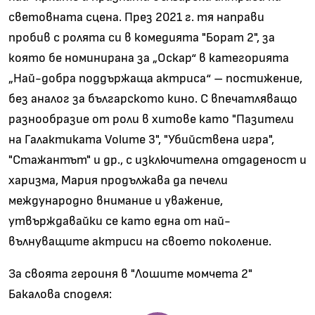
световната сцена. През 2021 г. тя направи
пробив с ролята си в комедията "Борат 2", за
която бе номинирана за „Оскар“ в категорията
„Най-добра поддържаща актриса“ – постижение,
без аналог за българското кино. С впечатляващо
разнообразие от роли в хитове като "Пазители
на Галактиката Volume 3", "Убийствена игра",
"Стажантът" и др., с изключителна отдаденост и
харизма, Мария продължава да печели
международно внимание и уважение,
утвърждавайки се като една от най-
вълнуващите актриси на своето поколение.
За своята героиня в "Лошите момчета 2"
Бакалова споделя: