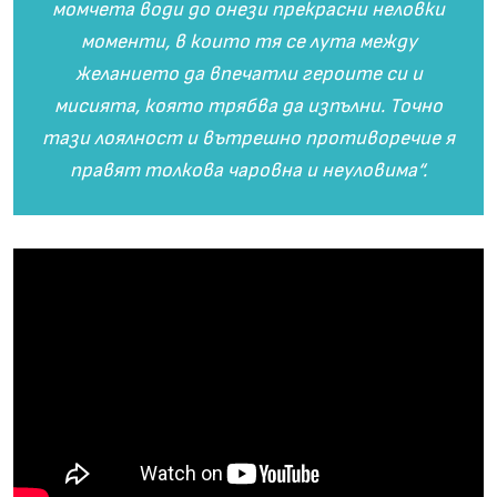
момчета води до онези прекрасни неловки
моменти, в които тя се лута между
желанието да впечатли героите си и
мисията, която трябва да изпълни. Точно
тази лоялност и вътрешно противоречие я
правят толкова чаровна и неуловима“.