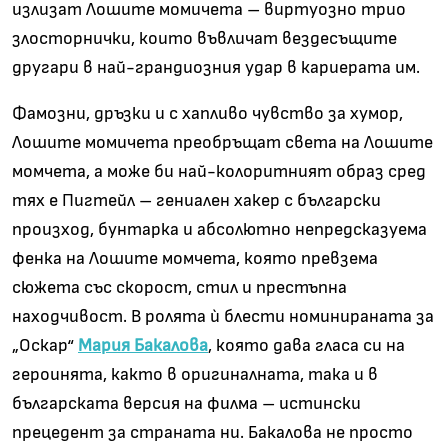
излизат Лошите момичета – виртуозно трио
злосторнички, които въвличат вездесъщите
другари в най-грандиозния удар в кариерата им.
Фамозни, дръзки и с хапливо чувство за хумор,
Лошите момичета преобръщат света на Лошите
момчета, а може би най-колоритният образ сред
тях е Пигтейл – гениален хакер с български
произход, бунтарка и абсолютно непредсказуема
фенка на Лошите момчета, която превзема
сюжета със скорост, стил и престъпна
находчивост. В ролята ѝ блести номинираната за
„Оскар“
Мария Бакалова
, която дава гласа си на
героинята, както в оригиналната, така и в
българската версия на филма – истински
прецедент за страната ни. Бакалова не просто