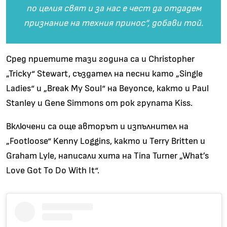
по целия свят и за нас е чест да отдадем
признание на техния принос“, добави той.
Сред приетите тази година са и Christopher
„Tricky“ Stewart, създател на песни като „Single
Ladies“ и „Break My Soul“ на Beyonce, както и Paul
Stanley и Gene Simmons от рок групата Kiss.
Включени са още авторът и изпълнител на
„Footloose“ Kenny Loggins, както и Terry Britten и
Graham Lyle, написали хита на Tina Turner „What’s
Love Got To Do With It“.