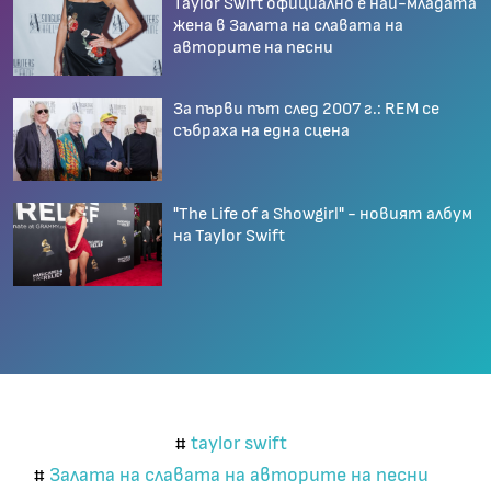
Taylor Swift официално е най-младата
жена в Залата на славата на
авторите на песни
За първи път след 2007 г.: REM се
събраха на една сцена
"The Life of a Showgirl" - новият албум
на Taylor Swift
taylor swift
#
Залата на славата на авторите на песни
#