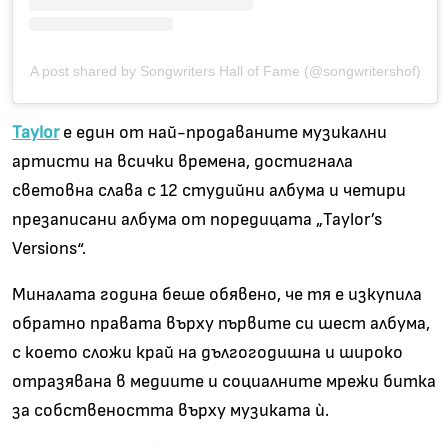
A post shared by Songwriters Hall of Fame (@songwritershof)
Taylor
е един от най-продаваните музикални
артисти на всички времена, достигнала
световна слава с 12 студийни албума и четири
презаписани албума от поредицата „Taylor’s
Versions“.
Миналата година беше обявено, че тя е изкупила
обратно правата върху първите си шест албума,
с което сложи край на дългогодишна и широко
отразявана в медиите и социалните мрежи битка
за собствеността върху музиката ѝ.