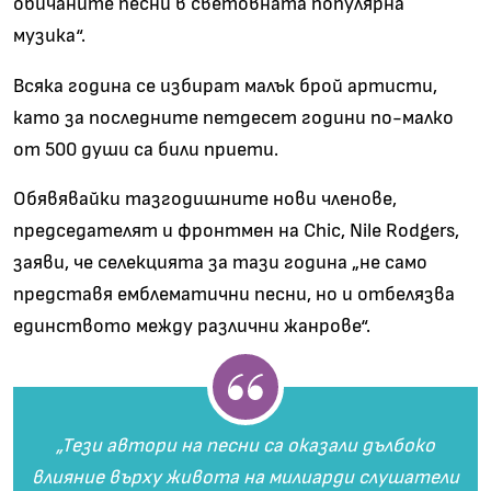
обичаните песни в световната популярна
музика“.
Всяка година се избират малък брой артисти,
като за последните петдесет години по-малко
от 500 души са били приети.
Обявявайки тазгодишните нови членове,
председателят и фронтмен на Chic, Nile Rodgers,
заяви, че селекцията за тази година „не само
представя емблематични песни, но и отбелязва
единството между различни жанрове“.
„Тези автори на песни са оказали дълбоко
влияние върху живота на милиарди слушатели