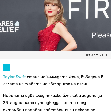
Снимка от БГНЕС
Taylor Swift
стана най-младата жена, въведена в
Залата на славата на авторите на песни.
Новината идва след няколко бляскави години за
36-годишната суперзвезда, която през
октомври подобри собствения си рекорд по