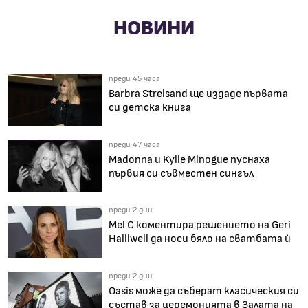
НОВИНИ
преди 45 часа
Barbra Streisand ще издаде първата
си детска книга
преди 47 часа
Madonna и Kylie Minogue пуснаха
първия си съвместен сингъл
преди 2 дни
Mel C коментира решението на Geri
Halliwell да носи бяло на сватбата ѝ
преди 2 дни
Oasis може да съберат класическия си
състав за церемонията в Залата на