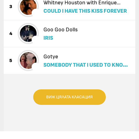
Whitney Houston with Enrique
3
COULD I HAVE THIS KISS FOREVER
Iglesias
Goo Goo Dolls
4
IRIS
Gotye
5
SOMEBODY THAT I USED TO KNOW
(FEAT. KIMBRA)
ВИЖ ЦЯЛАТА КЛАСАЦИЯ