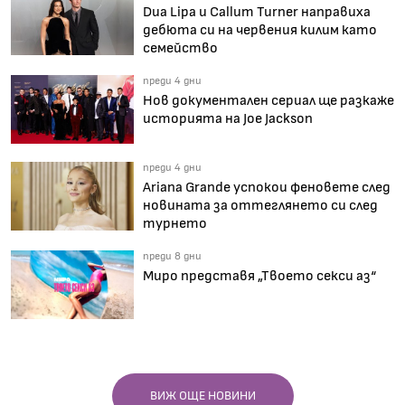
Dua Lipa и Callum Turner направиха
дебюта си на червения килим като
семейство
преди 4 дни
Нов документален сериал ще разкаже
историята на Joe Jackson
преди 4 дни
Ariana Grande успокои феновете след
новината за оттеглянето си след
турнето
преди 8 дни
Миро представя „Твоето секси аз“
ВИЖ ОЩЕ НОВИНИ