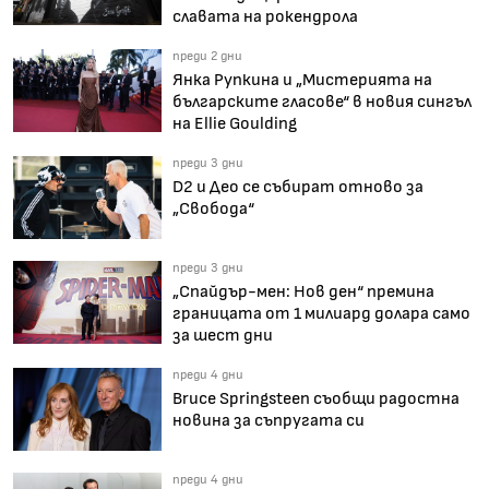
славата на рокендрола
преди 2 дни
Янка Рупкина и „Мистерията на
българските гласове“ в новия сингъл
на Ellie Goulding
преди 3 дни
D2 и Део се събират отново за
„Свобода“
преди 3 дни
„Спайдър-мен: Нов ден“ премина
границата от 1 милиард долара само
за шест дни
преди 4 дни
Bruce Springsteen съобщи радостна
новина за съпругата си
преди 4 дни