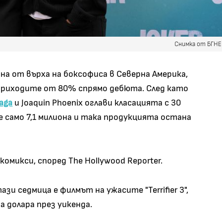
Снимка от БГН
на от върха на боксофиса в Северна Америка,
приходите от 80% спрямо дебюта. След като
aga
и Joaquin Phoenix оглави класацията с 30
 е само 7,1 милиона и така продукцията остана
комикси, според The ​​Hollywood Reporter.
зи седмица е филмът на ужасите "Terrifier 3",
а долара през уикенда.