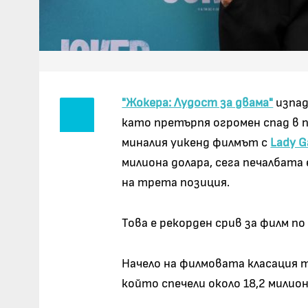
"Жокера: Лудост за двама"
изпад
като претърпя огромен спад в 
миналия уикенд филмът с
Lady G
милиона долара, сега печалбата
на трета позиция.
Това е рекорден срив за филм по 
Начело на филмовата класация та
който спечели около 18,2 милион