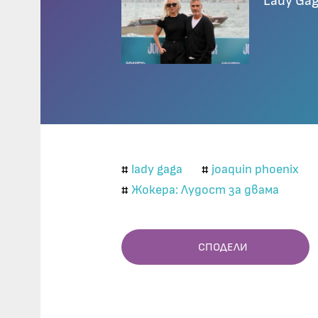
Lady Gag
lady gaga
joaquin phoenix
#
#
Жокера: Лудост за двама
#
СПОДЕЛИ