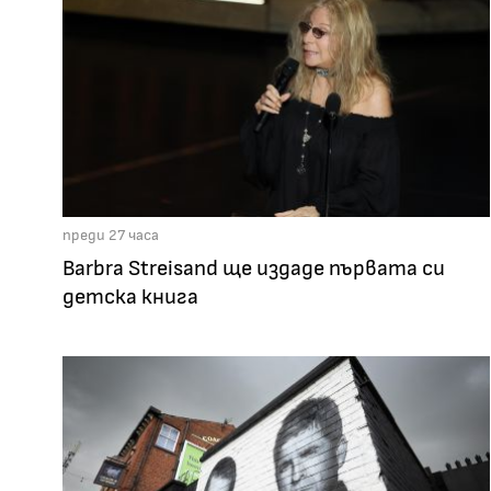
преди 27 часа
Barbra Streisand ще издаде първата си
детска книга