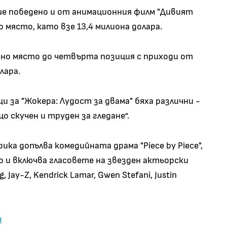
е победено и от анимационния филм "Дивият
място, като взе 13,4 милиона долара.
 с едно място до четвърта позиция с приходи от
лара.
за "Жокера: Лудост за двама" бяха различни -
о скучен и труден за гледане“.
ка допълва комедийната драма "Piece by Piece",
o и включва гласовете на звезден актьорски
Jay-Z, Kendrick Lamar, Gwen Stefani, Justin
ш