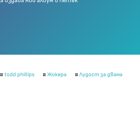
a издава нов албум в петък
todd phillips
Жокера
Лудост за двама
#
#
#