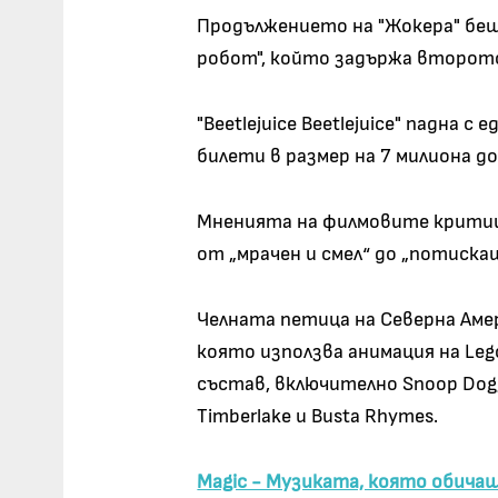
Продължението на "Жокера" беш
робот", който задържа второто 
"Beetlejuice Beetlejuice" падна
билети в размер на 7 милиона до
Мненията на филмовите критици 
от „мрачен и смел“ до „потискащ
Челната петица на Северна Амери
която използва анимация на Leg
състав, включително Snoop Dogg, 
Timberlake и Busta Rhymes.
Magic - Музиката, която обича