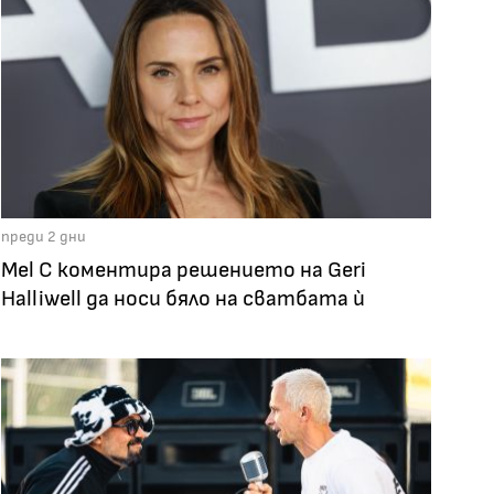
преди 2 дни
Mel C коментира решението на Geri
Halliwell да носи бяло на сватбата ѝ