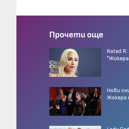
Прочети още
Rated R:
"Жокера
Нови сни
Жокера 