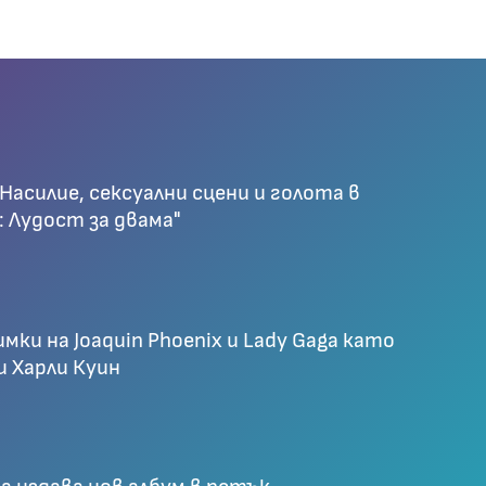
 Насилие, сексуални сцени и голота в
: Лудост за двама"
мки на Joaquin Phoenix и Lady Gaga като
и Харли Куин