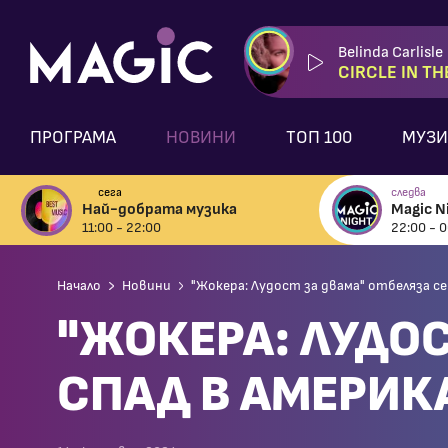
Belinda Carlisle
CIRCLE IN TH
ПРОГРАМА
НОВИНИ
ТОП 100
МУЗИ
сега
следва
Най-добрата музика
Magic N
11:00 - 22:00
22:00 - 0
Начало
Новини
"Жокера: Лудост за двама" отбеляза с
"ЖОКЕРА: ЛУДО
СПАД В АМЕРИ