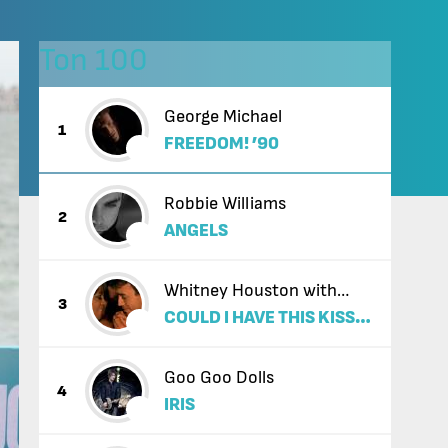
Топ 100
George Michael
1
FREEDOM! ’90
Robbie Williams
2
ANGELS
Whitney Houston with
3
COULD I HAVE THIS KISS
Enrique Iglesias
FOREVER
Goo Goo Dolls
4
IRIS