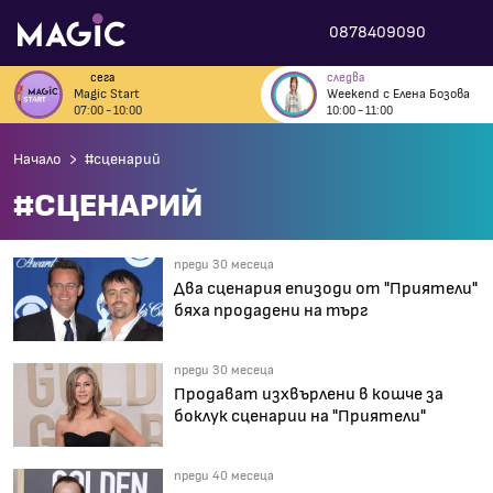
0878409090
сега
следва
Magic Start
Weekend с Елена Бозова
07:00 - 10:00
10:00 - 11:00
Начало
#сценарий
#СЦЕНАРИЙ
преди 30 месеца
Два сценария епизоди от "Приятели"
бяха продадени на търг
преди 30 месеца
Продават изхвърлени в кошче за
боклук сценарии на "Приятели"
преди 40 месеца