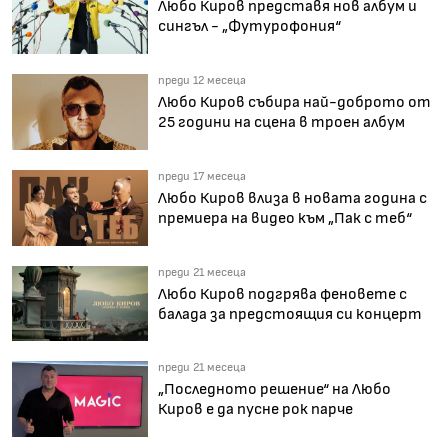
Любо Киров представя нов албум и
сингъл - „Футурофония“
преди 12 месеца
Любо Киров събира най-доброто от
25 години на сцена в троен албум
преди 17 месеца
Любо Киров влиза в новата година с
премиера на видео към „Пак с теб“
преди 21 месеца
Любо Киров подгрява феновете с
балада за предстоящия си концерт
преди 21 месеца
„Последното решение“ на Любо
Киров е да пусне рок парче