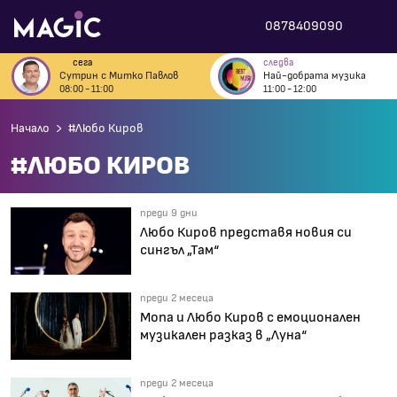
0878409090
сега
следва
Сутрин с Митко Павлов
Най-добрата музика
08:00 - 11:00
11:00 - 12:00
Начало
#Любо Киров
#ЛЮБО КИРОВ
преди 9 дни
Любо Киров представя новия си
сингъл „Там“
преди 2 месеца
Mona и Любо Киров с емоционален
музикален разказ в „Луна“
преди 2 месеца