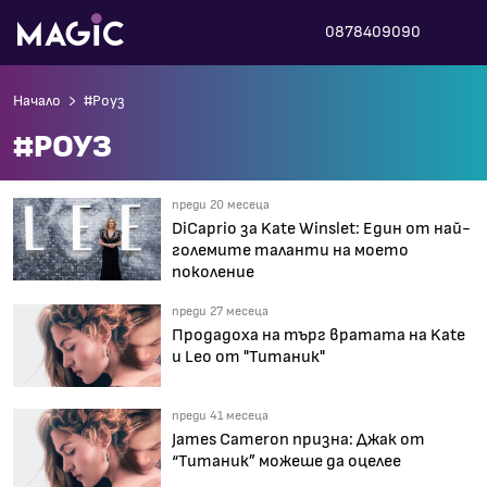
0878409090
Начало
#Роуз
#РОУЗ
преди 20 месеца
DiCaprio за Kate Winslet: Един от най-
големите таланти на моето
поколение
преди 27 месеца
Продадоха на търг вратата на Kate
и Leo от "Титаник"
преди 41 месеца
James Cameron призна: Джак от
“Титаник” можеше да оцелее