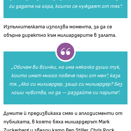
ги дадете на хора, които се нуждаят от тях“.
Изпълнителката използва момента, за да се
обърне директно към милиардерите в залата.
„Обичам ви всички, но има няколко души тук,
които имат много повече пари от мен“, каза
тя. „Ако си милиардер, защо си милиардер? Без
лоши чувства, но да — раздайте си парите“.
Думите ѝ предизвикаха смях и аплодисменти от
публиката, в която бяха милиардерът Mark
Zuckerberg и звезди като Ben Stiller, Chris Rock,