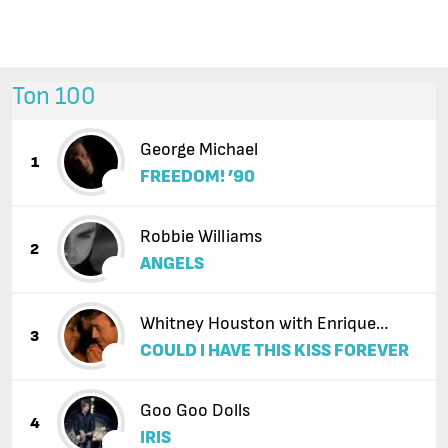
Топ 100
George Michael
1
FREEDOM! ’90
Robbie Williams
2
ANGELS
Whitney Houston with Enrique
3
COULD I HAVE THIS KISS FOREVER
Iglesias
Goo Goo Dolls
4
IRIS