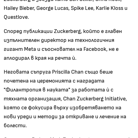
Hailey Bieber, George Lucas, Spike Lee, Karlie Kloss и
Questlove.
Според публикации Zuckerberg, който е главен
изпълнителен директор на технологичния
гигант Meta и съосновател на Facebook, не е
аплодирал в края на речта ѝ.
Неговата съпруга Priscilla Chan също беше
почетена на церемонията с наградата
"Филантропия в науката" за работата ѝ с
тяхната организация, Chan Zuckerberg Initiative,
която се фокусира върху изобретяването на
нови уреди и методи за откриване и лечение на
болести.