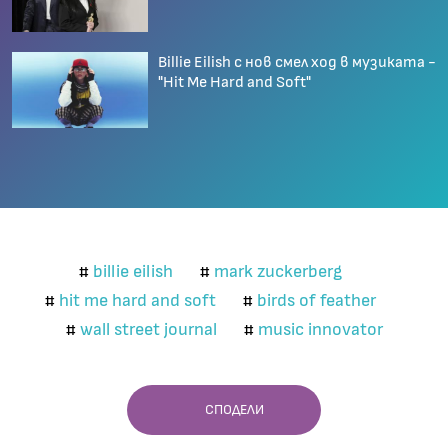
Billie Eilish с нов смел ход в музиката -
"Hit Me Hard and Soft"
billie eilish
mark zuckerberg
#
#
hit me hard and soft
birds of feather
#
#
wall street journal
music innovator
#
#
СПОДЕЛИ