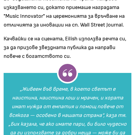
изказването си, докато приемаше наградата
"Music Innovator" на церемонията за връчване на
отличията за иновации на сп. Wall Street Journal.
Качвайки се на сцената, Eilish използва речта си,
за да призове звездната публика да направи
повече с богатството си.
„Живеем във време, в което светът е
наистина, наистина лош и мрачен, и хората
имат нужда от емпатия и помощ повече от
всякога — особено в нашата страна“, каза тя.
„Бих казала, че ако имате пари, би било чудесно
да ги използвате за добри неща — може би да