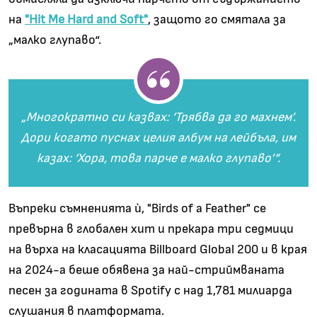
на
"Hit Me Hard and Soft"
, защото го смятала за
„малко глупаво“.
„Многократно си казвах: ‘Трябва да го махнем’.
Дори когато пуснах целия албум на лейбъла, им
казах: ‘Хора, това парче е малко глупаво’“.
Въпреки съмненията ѝ, "Birds of a Feather" се
превърна в глобален хит и прекара три седмици
на върха на класацията Billboard Global 200 и в края
на 2024-а беше обявена за най-стриймваната
песен за годината в Spotify с над 1,781 милиарда
слушания в платформата.