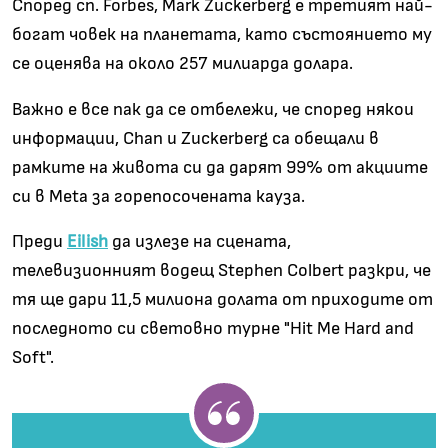
Според сп. Forbes, Mark Zuckerberg е третият най-
богат човек на планетата, като състоянието му
се оценява на около 257 милиарда долара.
Важно е все пак да се отбележи, че според някои
информации, Chan и Zuckerberg са обещали в
рамките на живота си да дарят 99% от акциите
си в Meta за горепосочената кауза.
Преди
Eilish
да излезе на сцената,
телевизионният водещ Stephen Colbert разкри, че
тя ще дари 11,5 милиона долата от приходите от
последното си световно турне "Hit Me Hard and
Soft".