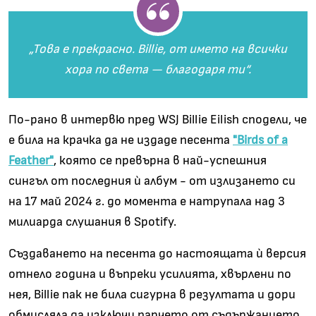
„Това е прекрасно. Billie, от името на всички
хора по света — благодаря ти“.
По-рано в интервю пред WSJ Billie Eilish сподели, че
е била на крачка да не издаде песента
"Birds of a
Feather"
, която се превърна в най-успешния
сингъл от последния ѝ албум - от излизането си
на 17 май 2024 г. до момента е натрупала над 3
милиарда слушания в Spotify.
Създаването на песента до настоящата ѝ версия
отнело година и въпреки усилията, хвърлени по
нея, Billie пак не била сигурна в резултата и дори
обмисляла да изключи парчето от съдържанието