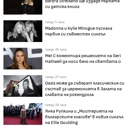
Barbra Streisand ще издаде първата
си детска книга
преди 5 часа
Madonna и Kylie Minogue пуснаха
първия си съвместен сингъл
преди 26 часа
Mel C коментира решението на Geri
Halliwell да носи бяло на сватбата ѝ
преди 27 часа
Oasis може да съберат класическия си
състав за церемонията в Залата на
славата на рокендрола
преди 29 часа
Янка Рупкина и „Мистерията на
българските гласове“ в новия сингъл
на Ellie Goulding