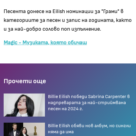
Песента донесе на Eilish номинации за "Грами" в
категориите за песен и запис на годината, както
и за най-добро солово поп изпълнение.
Magic - Музиката, която обичаш
Прочети още
Billie Eilish победи Sabrina Carpenter в
надпреварата за най-стриймвана
песен на 2024 г.
Billie Eilish обяви нов албум, но сингли
няма да има