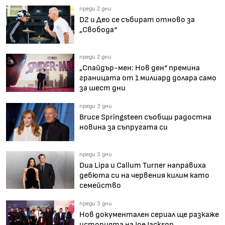
преди 2 дни
D2 и Део се събират отново за
„Свобода“
преди 2 дни
„Спайдър-мен: Нов ден“ премина
границата от 1 милиард долара само
за шест дни
преди 3 дни
Bruce Springsteen съобщи радостна
новина за съпругата си
преди 3 дни
Dua Lipa и Callum Turner направиха
дебюта си на червения килим като
семейство
преди 3 дни
Нов документален сериал ще разкаже
историята на Joe Jackson