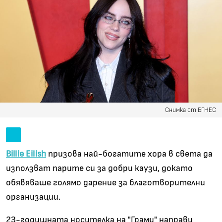
Снимка от БГНЕС
Billie Eilish
призова най-богатите хора в света да
използват парите си за добри каузи, докато
обявяваше голямо дарение за благотворителни
организации.
23-годишната носителка на "Грами" направи