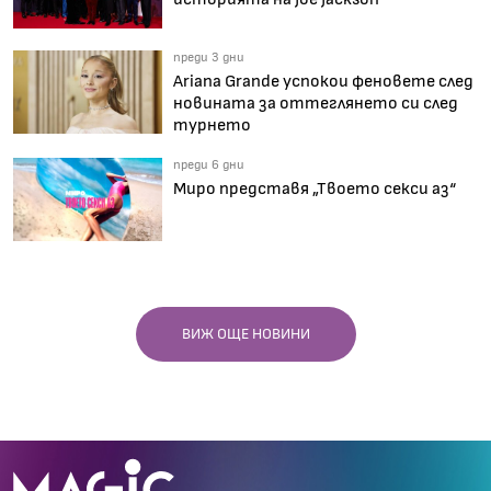
преди 3 дни
Ariana Grande успокои феновете след
новината за оттеглянето си след
турнето
преди 6 дни
Миро представя „Твоето секси аз“
ВИЖ ОЩЕ НОВИНИ