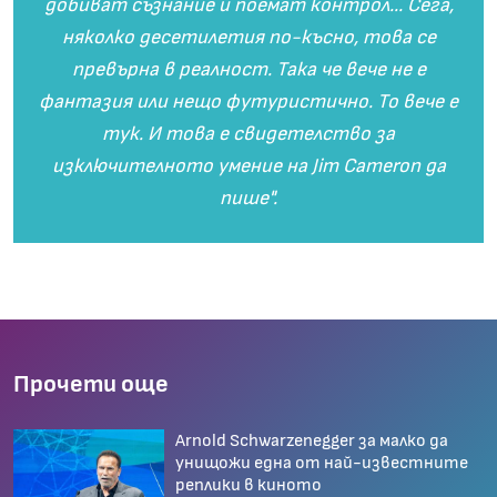
добиват съзнание и поемат контрол... Сега,
няколко десетилетия по-късно, това се
превърна в реалност. Така че вече не е
фантазия или нещо футуристично. То вече е
тук. И това е свидетелство за
изключителното умение на Jim Cameron да
пише".
Прочети още
Arnold Schwarzenegger за малко да
унищожи една от най-известните
реплики в киното