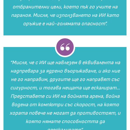
отбранителни цели, което пък го учите на
параноя. Мисля, че използването на ИИ като
оръжие е най-голямата опасност".
“Мисля, че с ИИ ще навлезем в еквивалента на
надпревара за ядрено въоръжаване, и ако ние
не го направим, другите ще го направят със
сигурност, и тогава нещата ще ескалират...
Представете си ИИ на бойната арена, война
водена от компютри със скорост, на която
хората повече не могат да противостоят, и
която нямате способността да
деескалирате”.