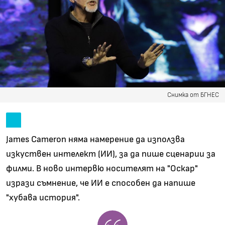
Снимка от БГНЕС
James Cameron няма намерение да използва
изкуствен интелект (ИИ), за да пише сценарии за
филми. В ново интервю носителят на "Оскар"
изрази съмнение, че ИИ е способен да напише
"хубава история".