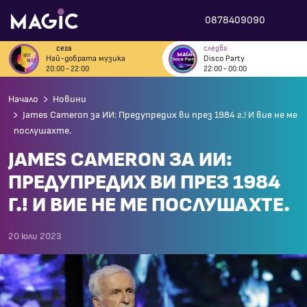
0878409090
сега
следва
Най-добрата музика
Disco Party
20:00 - 22:00
22:00 - 00:00
Начало
Новини
James Cameron за ИИ: Предупредих ви през 1984 г.! И вие не ме
послушахте.
JAMES CAMERON ЗА ИИ:
ПРЕДУПРЕДИХ ВИ ПРЕЗ 1984
Г.! И ВИЕ НЕ МЕ ПОСЛУШАХТЕ.
20 юли 2023