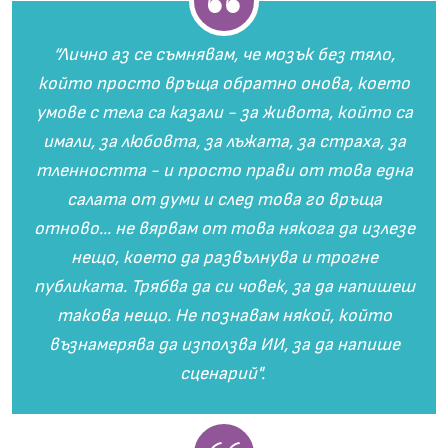
“Лично аз се съмнявам, че мозък без тяло,
който просто връща обратно онова, което
умове с тела са казали - за живота, който са
имали, за любовта, за лъжата, за страха, за
тленността - и просто прави от това една
салата от думи и след това го връща
отново... не вярвам от това някога да излезе
нещо, което да развълнува и трогне
публиката. Трябва да си човек, за да напишеш
такова нещо. Не познавам някой, който
възнамерява да използва ИИ, за да напише
сценарий".