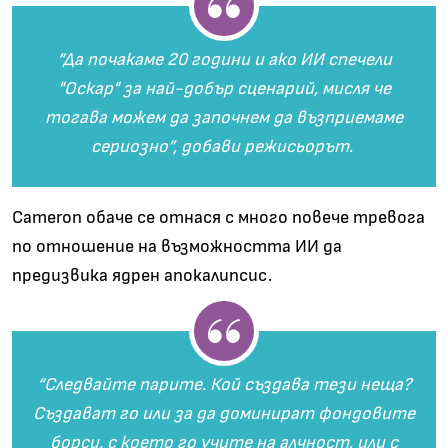
“Да почакаме 20 години и ако ИИ спечели
"Оскар" за най-добър сценарий, мисля че
тогава можем да започнем да възприемаме
сериозно”, добави режисьорът.
Cameron обаче се отнася с много повече тревога
по отношение на възможността ИИ да
предизвика ядрен апокалипсис.
“Следвайте парите. Кой създава тези неща?
Създават го или за да доминират фондовите
борси, с което го учите на алчност, или с