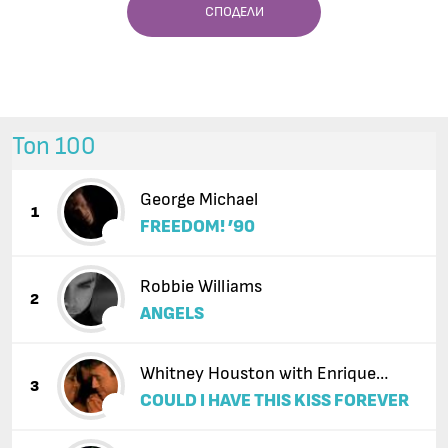
СПОДЕЛИ
Топ 100
George Michael
1
FREEDOM! ’90
Robbie Williams
2
ANGELS
Whitney Houston with Enrique
3
COULD I HAVE THIS KISS FOREVER
Iglesias