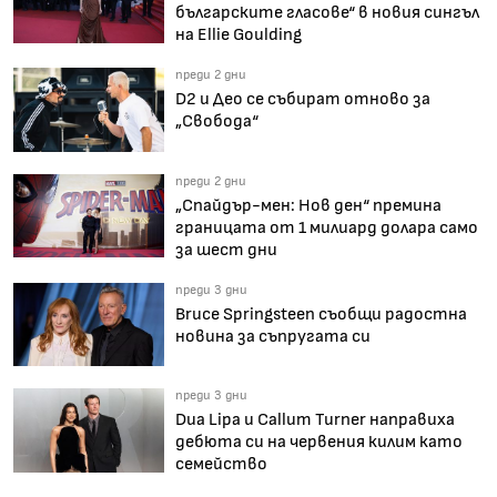
българските гласове“ в новия сингъл
на Ellie Goulding
преди 2 дни
D2 и Део се събират отново за
„Свобода“
преди 2 дни
„Спайдър-мен: Нов ден“ премина
границата от 1 милиард долара само
за шест дни
преди 3 дни
Bruce Springsteen съобщи радостна
новина за съпругата си
преди 3 дни
Dua Lipa и Callum Turner направиха
дебюта си на червения килим като
семейство