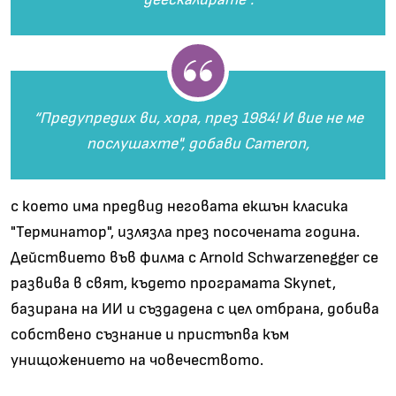
“Предупредих ви, хора, през 1984! И вие не ме
послушахте", добави Cameron,
с което има предвид неговата екшън класика
"Терминатор", излязла през посочената година.
Действието във филма с Arnold Schwarzenegger се
развива в свят, където програмата Skynet,
базирана на ИИ и създадена с цел отбрана, добива
собствено съзнание и пристъпва към
унищожението на човечеството.