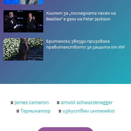
Клипът за „последната песен на
Beatles“ е дело на Peter Jackson
Британски звезди призоваха
правителството за защита от ИИ
james cameron
arnold schwarzenegger
#
#
Терминатор
изкуствен интелект
#
#