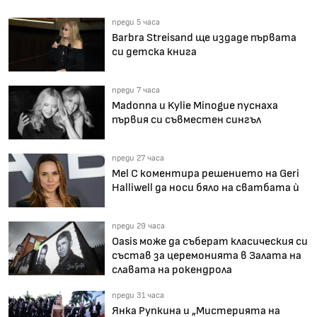
преди 5 часа
Barbra Streisand ще издаде първата
си детска книга
преди 7 часа
Madonna и Kylie Minogue пуснаха
първия си съвместен сингъл
преди 27 часа
Mel C коментира решението на Geri
Halliwell да носи бяло на сватбата ѝ
преди 29 часа
Oasis може да съберат класическия си
състав за церемонията в Залата на
славата на рокендрола
преди 31 часа
Янка Рупкина и „Мистерията на