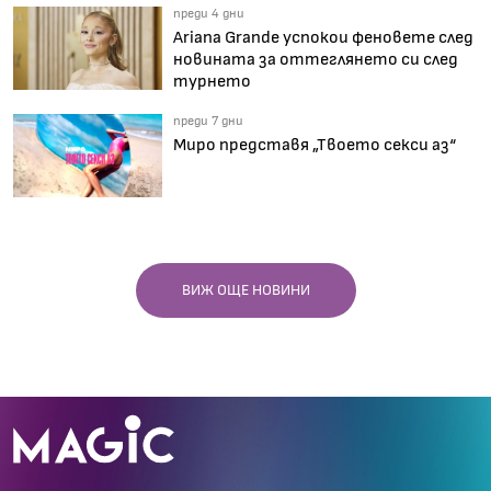
преди 4 дни
Ariana Grande успокои феновете след
новината за оттеглянето си след
турнето
преди 7 дни
Миро представя „Твоето секси аз“
ВИЖ ОЩЕ НОВИНИ