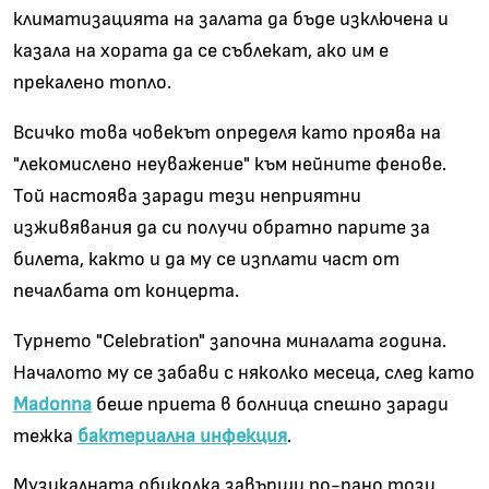
климатизацията на залата да бъде изключена и
казала на хората да се съблекат, ако им е
прекалено топло.
Всичко това човекът определя като проява на
"лекомислено неуважение" към нейните фенове.
Той настоява заради тези неприятни
изживявания да си получи обратно парите за
билета, както и да му се изплати част от
печалбата от концерта.
Турнето "Celebration" започна миналата година.
Началото му се забави с няколко месеца, след като
Madonna
беше приета в болница спешно заради
тежка
бактериална инфекция
.
Музикалната обиколка завърши по-рано този