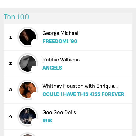
Топ 100
George Michael
1
FREEDOM! ’90
Robbie Williams
2
ANGELS
Whitney Houston with Enrique
3
COULD I HAVE THIS KISS FOREVER
Iglesias
Goo Goo Dolls
4
IRIS