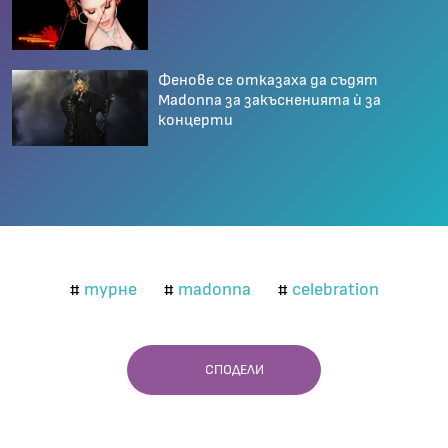
Фенове се отказаха да съдят
Madonna за закъсненията ѝ за
концерти
турне
madonna
celebration
#
#
#
СПОДЕЛИ