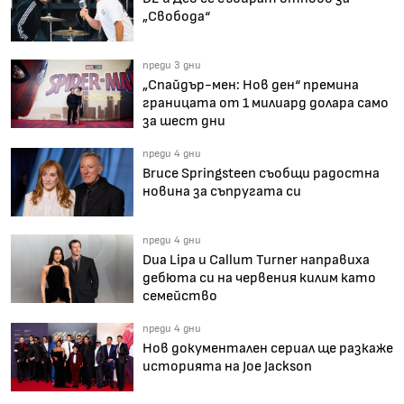
„Свобода“
преди 3 дни
„Спайдър-мен: Нов ден“ премина
границата от 1 милиард долара само
за шест дни
преди 4 дни
Bruce Springsteen съобщи радостна
новина за съпругата си
преди 4 дни
Dua Lipa и Callum Turner направиха
дебюта си на червения килим като
семейство
преди 4 дни
Нов документален сериал ще разкаже
историята на Joe Jackson