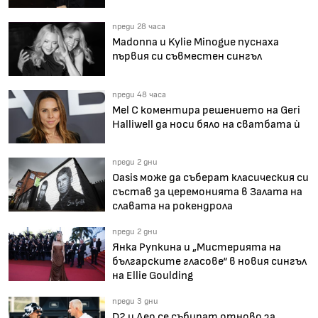
преди 28 часа
Madonna и Kylie Minogue пуснаха
първия си съвместен сингъл
преди 48 часа
Mel C коментира решението на Geri
Halliwell да носи бяло на сватбата ѝ
преди 2 дни
Oasis може да съберат класическия си
състав за церемонията в Залата на
славата на рокендрола
преди 2 дни
Янка Рупкина и „Мистерията на
българските гласове“ в новия сингъл
на Ellie Goulding
преди 3 дни
D2 и Део се събират отново за