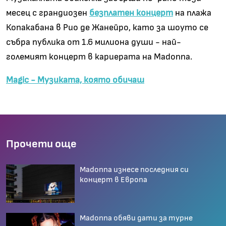
месец с грандиозен
безплатен концерт
на плажа
Копакабана в Рио де Жанейро, като за шоуто се
събра публика от 1.6 милиона души - най-
големият концерт в кариерата на Madonna.
Magic - Музиката, която обичаш
Прочети още
Madonna изнесе последния си
концерт в Европа
Madonna обяви дати за турне