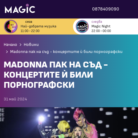
0878409090
сега
следва
Най-добрата музика
Magic Night
11:00 - 22:00
22:00 - 00:00
Начало
Новини
Madonna пак на съд - концертите ѝ били порнографски
MADONNA ПАК НА СЪД -
КОНЦЕРТИТЕ Ѝ БИЛИ
ПОРНОГРАФСКИ
31 май 2024