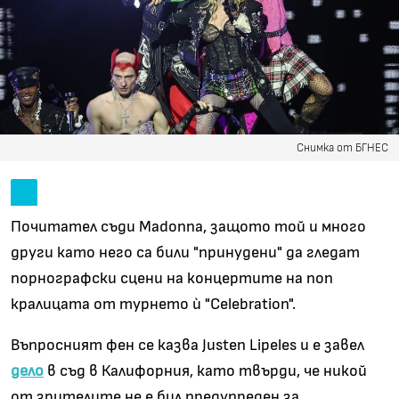
Снимка от БГНЕС
Почитател съди Madonna, защото той и много
други като него са били "принудени" да гледат
порнографски сцени на концертите на поп
кралицата от турнето ѝ "Celebration".
Въпросният фен се казва Justen Lipeles и е завел
дело
в съд в Калифорния, като твърди, че никой
от зрителите не е бил предупреден за