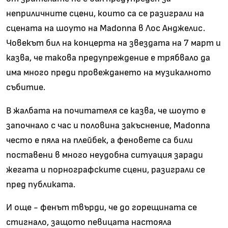
неприличните сцени, които са се разиграли на
сцената на шоуто на Madonna в Лос Анджелис.
Човекът бил на концерта на звездата на 7 март и
казва, че такова предупреждение е трябвало да
има много преди провеждането на музикалното
събитие.
В жалбата на почитателя се казва, че шоуто е
започнало с час и половина закъснение, Madonna
често е пяла на плейбек, а феновете са били
поставени в много неудобна ситуация заради
жегата и порнографските сцени, разиграли се
пред публиката.
И още - фенът твърди, че до горещината се
стигнало, защото певицата настояла