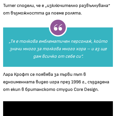
Turner сподели, че е
„
изключително развълнувана“
от възможността да поеме ролята.
„
Тя е толкова емблематичен персонаж, който
значи много за толкова много хора
–
и аз ще
дам всичко от себе си“.
Лара Крофт
се появява за първи път в
едноименната видео игра през 1996 г., създадена
от екип в британското студио Core Design.