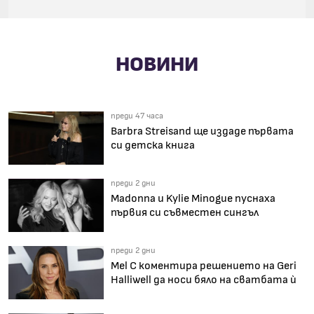
НОВИНИ
преди 47 часа
Barbra Streisand ще издаде първата
си детска книга
преди 2 дни
Madonna и Kylie Minogue пуснаха
първия си съвместен сингъл
преди 2 дни
Mel C коментира решението на Geri
Halliwell да носи бяло на сватбата ѝ