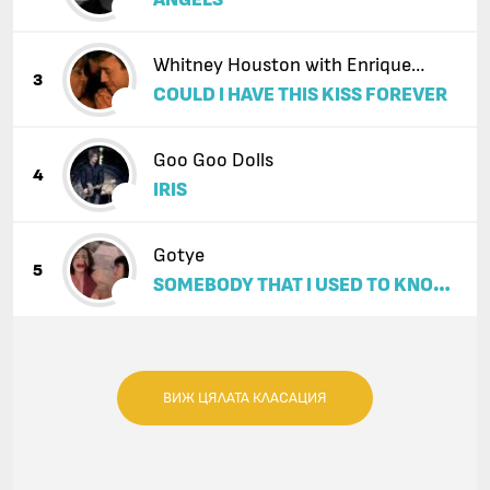
ANGELS
Whitney Houston with Enrique
3
COULD I HAVE THIS KISS FOREVER
Iglesias
Goo Goo Dolls
4
IRIS
Gotye
5
SOMEBODY THAT I USED TO KNOW
(FEAT. KIMBRA)
ВИЖ ЦЯЛАТА КЛАСАЦИЯ