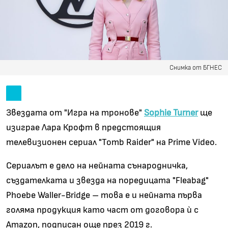
Снимка от БГНЕС
Звездата от "Игра на тронове"
Sophie Turner
ще
изиграе Лара Крофт в предстоящия
телевизионен сериал "Tomb Raider" на Prime Video.
Сериалът е дело на нейната сънародничка,
създателката и звезда на поредицата "Fleabag"
Phoebe Waller-Bridge
–
това е и нейната първа
голяма продукция като част от договора ѝ с
Amazon, подписан още през 2019 г.