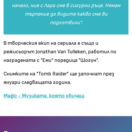
начело, ние с Лара сме в сигурни ръце. Нямам
търпение да видите какво сме ви
подготвили“.
В творческия екип на сериала е също и
режисьорът Jonathan Van Tulleken, работил по
наградената с "Еми" поредица "Шогун".
Снимките на
"Tomb Raider"
ще започнат през
януари следващата година.
Magic - Музиката, която обичаш