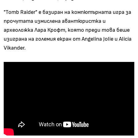
"Tomb Raider" е базиран на компютърната игра за
прочутата измислена авантюристка и
археоложка Лара Крофт, която преди това беше
изиграна на големия екран от Angelina Jolie и Alicia
Vikander.