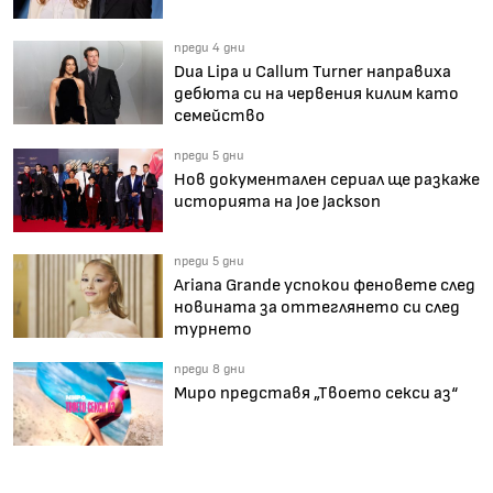
преди 4 дни
Dua Lipa и Callum Turner направиха
дебюта си на червения килим като
семейство
преди 5 дни
Нов документален сериал ще разкаже
историята на Joe Jackson
преди 5 дни
Ariana Grande успокои феновете след
новината за оттеглянето си след
турнето
преди 8 дни
Миро представя „Твоето секси аз“