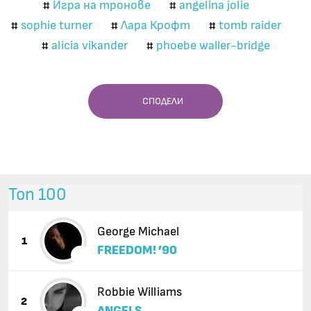
Игра на тронове
angelina jolie
#
#
sophie turner
Лара Крофт
tomb raider
#
#
#
alicia vikander
phoebe waller-bridge
#
#
СПОДЕЛИ
Топ 100
George Michael
1
FREEDOM! ’90
Robbie Williams
2