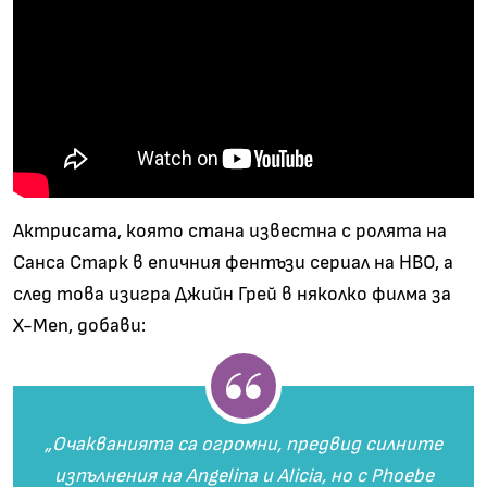
Актрисата, която стана известна с ролята на
Санса Старк в епичния фентъзи сериал на HBO, а
след това изигра Джийн Грей в няколко филма за
X-Men, добави:
„
Очакванията са огромни, предвид силните
изпълнения на Angelina и Alicia, но с Phoebe