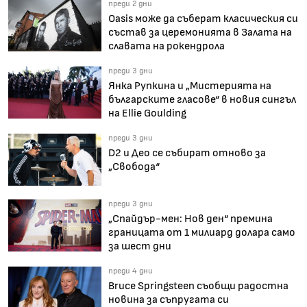
преди 2 дни
Oasis може да съберат класическия си
състав за церемонията в Залата на
славата на рокендрола
преди 3 дни
Янка Рупкина и „Мистерията на
българските гласове“ в новия сингъл
на Ellie Goulding
преди 3 дни
D2 и Део се събират отново за
„Свобода“
преди 3 дни
„Спайдър-мен: Нов ден“ премина
границата от 1 милиард долара само
за шест дни
преди 4 дни
Bruce Springsteen съобщи радостна
новина за съпругата си