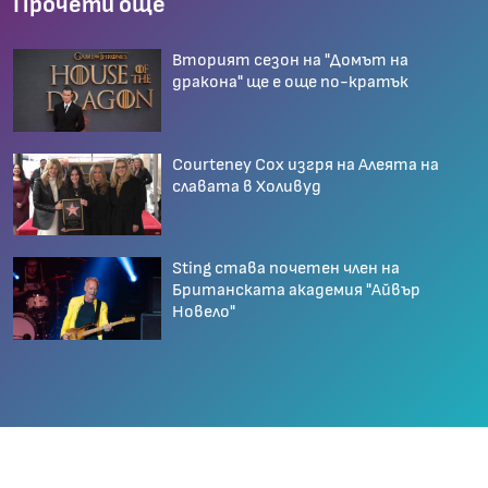
Прочети още
Вторият сезон на "Домът на
дракона" ще е още по-кратък
Courteney Cox изгря на Алеята на
славата в Холивуд
Sting става почетен член на
Британската академия "Айвър
Новело"