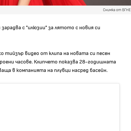
Снимка от БГН
 зарадва с "илюзии" за лятото с новия си
ко тийзър видео от клипа на новата си песен
 броени часове. Клипчето показва 28-годишната
ваща в компанията на плувци насред басейн.