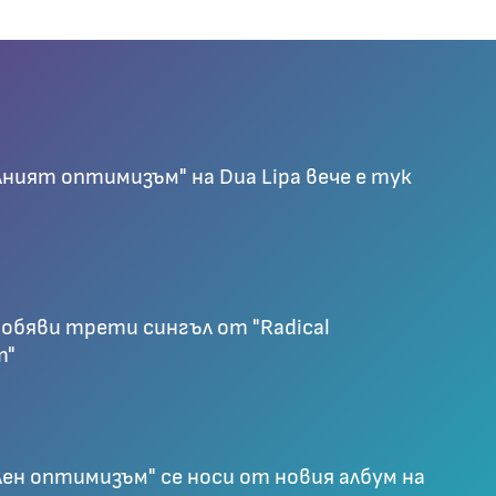
лният оптимизъм" на Dua Lipa вече е тук
 обяви трети сингъл от "Radical
m"
лен оптимизъм" се носи от новия албум на