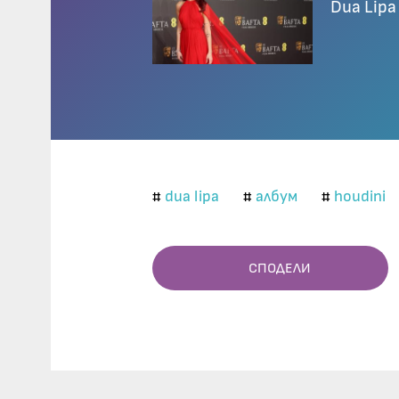
Dua Lipa
dua lipa
албум
houdini
#
#
#
СПОДЕЛИ