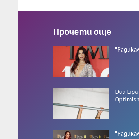
Прочети още
"Радика
Dua Lipa
Optimis
"Радика