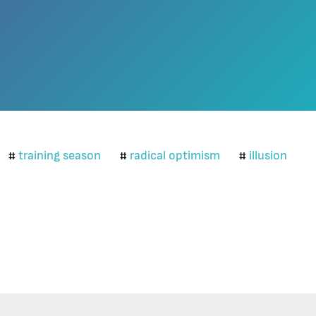
training season
radical optimism
illusion
#
#
#