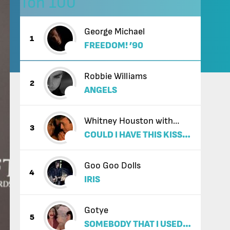
Топ 100
George Michael
1
FREEDOM! ’90
Robbie Williams
2
ANGELS
Whitney Houston with
3
COULD I HAVE THIS KISS
Enrique Iglesias
FOREVER
Goo Goo Dolls
4
IRIS
Gotye
5
SOMEBODY THAT I USED