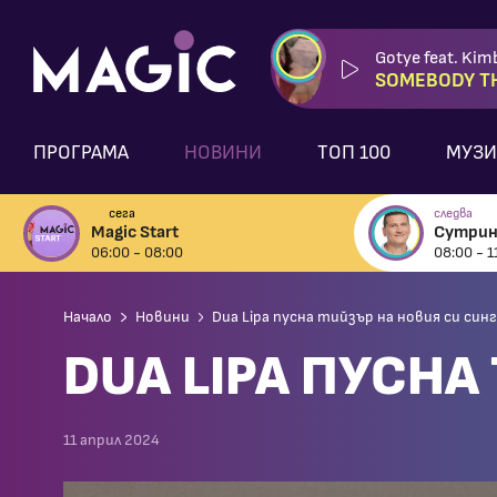
Gotye feat. Kim
SOMEBODY TH
ПРОГРАМА
НОВИНИ
ТОП 100
МУЗИ
сега
следва
Magic Start
Сутрин
06:00 - 08:00
08:00 - 1
Начало
Новини
Dua Lipa пусна тийзър на новия си син
DUA LIPA ПУСНА
11 април 2024