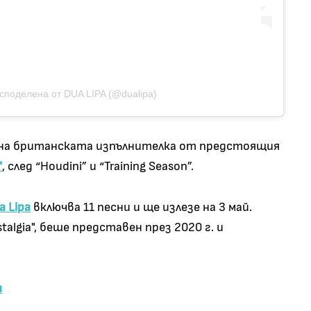
споделена от DUA LIPA (@dualipa)
ъл на британската изпълнителка от предстоящия
"
, след “Houdini” и “Training Season”.
a Lipa
включва 11 песни и ще излезе на 3 май.
talgia", беше представен през 2020 г. и
ш