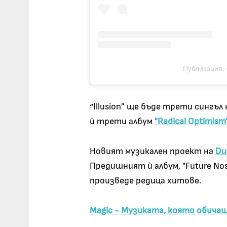
Публикация, 
“Illusion” ще бъде трети синг
ѝ трети албум
"Radical Optimism
Новият музикален проект на
Du
Предишният ѝ албум, "Future Nos
произведе редица хитове.
Magic - Музиката, която обича